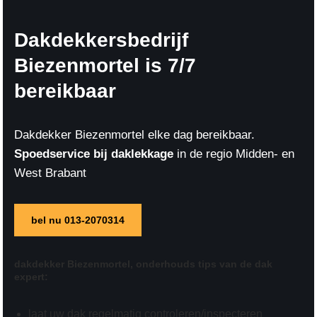
Dakdekkersbedrijf
Biezenmortel is 7/7
bereikbaar
Dakdekker Biezenmortel elke dag bereikbaar.
Spoedservice bij daklekkage
in de regio Midden- en
West Brabant
bel nu 013-2070314
dakdekker Biezenmortel,
onderhouds tips
van de dak
expert:
laat uw dak regelmatig controleren/inspecteren