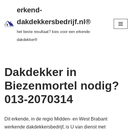
gratis dakinspectie > vrijblijvende offerte >
erkend-
tot 20 jr garantie > SKEV erkend
Ga
dakdekkersbedrijf.nl®
naar
het beste resultaat? kies voor een erkende-
de
dakdekker®
inhoud
Dakdekker in
Biezenmortel nodig?
013-2070314
Dit erkende, in de regio Midden- en West Brabant
werkende dakdekkersbedrijf, is U van dienst met