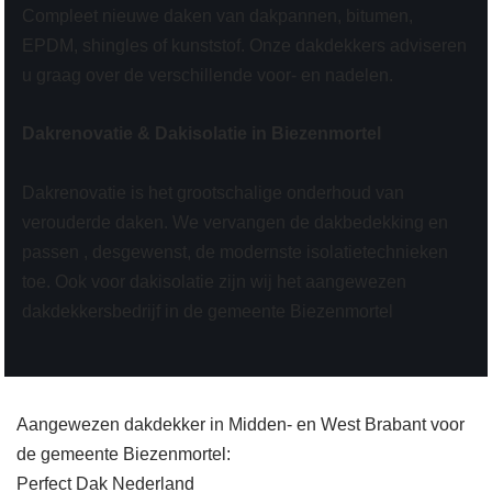
Compleet nieuwe daken van dakpannen, bitumen,
EPDM, shingles of kunststof. Onze dakdekkers adviseren
u graag over de verschillende voor- en nadelen.
Dakrenovatie & Dakisolatie in Biezenmortel
Dakrenovatie is het grootschalige onderhoud van
verouderde daken. We vervangen de dakbedekking en
passen , desgewenst, de modernste isolatietechnieken
toe. Ook voor dakisolatie zijn wij het aangewezen
dakdekkersbedrijf in de gemeente Biezenmortel
Aangewezen dakdekker in Midden- en West Brabant voor
de gemeente Biezenmortel:
Perfect Dak Nederland