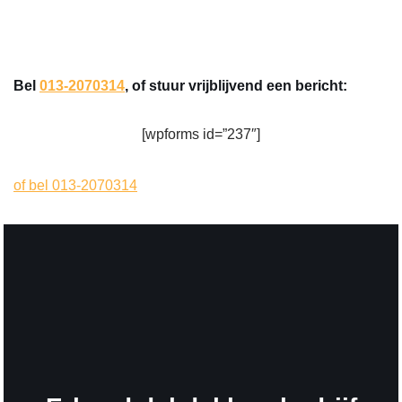
Bel
013-2070314
, of stuur vrijblijvend een bericht:
[wpforms id=”237″]
of bel 013-2070314