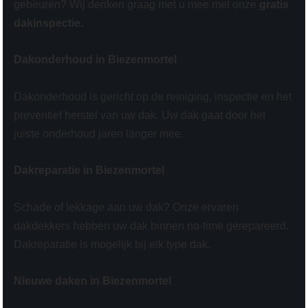
gebeuren? Wij denken graag met u mee met onze
gratis
dakinspectie.
Dakonderhoud in Biezenmortel
Dakonderhoud is gericht op de reiniging, inspectie en het
preventief herstel van uw dak. Uw dak gaat door het
juiste onderhoud jaren langer mee.
Dakreparatie in Biezenmortel
Schade of lekkage aan uw dak? Onze ervaren
dakdekkers hebben uw dak binnen no-time gerepareerd.
Dakreparatie is mogelijk bij elk type dak.
Nieuwe daken in Biezenmortel