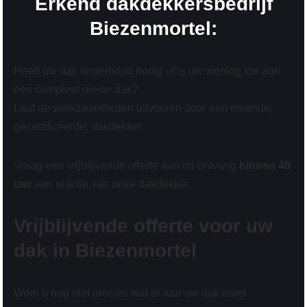
Erkend dakdekkersbedrijf
Biezenmortel:
Heeft uw dak onderhoud nodig of is uw woning toe aan
een compleet nieuw dak?
Laat de werkzaamheden uitvoeren door een erkende,
gecertificeerde, dakdekker.
Vraag een vrijblijvende offerte aan en ontvang
binnen 48
uur
een reactie van onze dakdekker.
Vrijblijvende offerte voor uw
dak in Biezenmortel
Weet u nog niet precies wat er aan uw dak moet