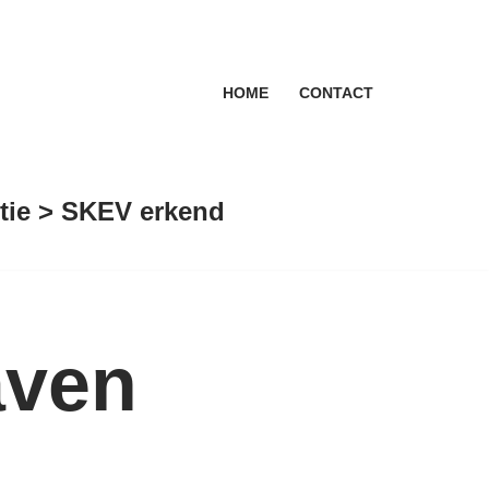
HOME
CONTACT
antie > SKEV erkend
aven