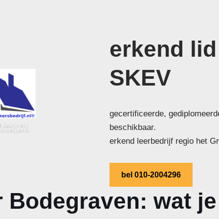
erkend lid
SKEV
gecertificeerde, gediplomeer
beschikbaar.
erkend leerbedrijf regio het G
bel 010-2004296
 Bodegraven: wat je