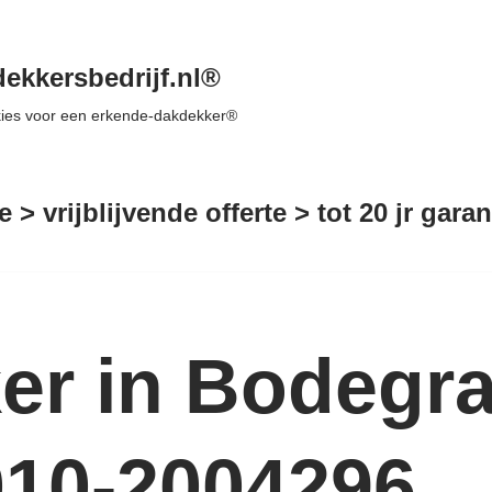
ekkersbedrijf.nl®
 kies voor een erkende-dakdekker®
e > vrijblijvende offerte > tot 20 jr gar
er in Bodegr
010-2004296