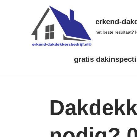
Ga
erkend-dakd
naar
het beste resultaat?
de
inhoud
gratis dakinspecti
Dakdekk
nodig? 