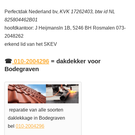
Perfectdak Nederland bv,
KVK 17262403, btw id NL
825804462B01
hoofdkantoor: J Heijmansln 1B, 5246 BH Rosmalen 073-
2048262
erkend lid van het SKEV
☎
010-2004296
= dakdekker voor
Bodegraven
reparatie van alle soorten
daklekkage in Bodegraven
bel
010-2004296