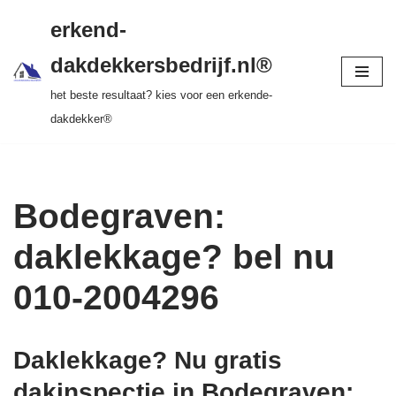
gratis dakinspectie > vrijblijvende offerte >
erkend-
tot 20 jr garantie > SKEV erkend
Ga
dakdekkersbedrijf.nl®
naar
het beste resultaat? kies voor een erkende-
de
dakdekker®
inhoud
Bodegraven:
daklekkage? bel nu
010-2004296
Daklekkage? Nu gratis
dakinspectie in Bodegraven
: