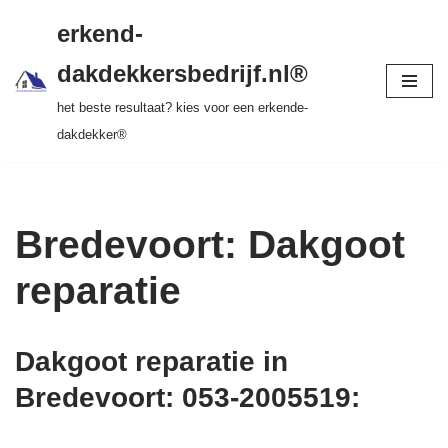
gratis dakinspectie > vrijblijvende offerte >
erkend-
tot 20 jr garantie > SKEV erkend
Ga
dakdekkersbedrijf.nl®
naar
het beste resultaat? kies voor een erkende-
de
dakdekker®
inhoud
Bredevoort: Dakgoot
reparatie
Dakgoot reparatie in
Bredevoort: 053-2005519
: