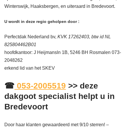
Winterswijk, Haaksbergen, en uiteraard in Bredevoort.
U wordt in deze regio geholpen door :
Perfectdak Nederland bv,
KVK 17262403, btw id NL
825804462B01
hoofdkantoor: J Heijmansln 1B, 5246 BH Rosmalen 073-
2048262
erkend lid van het SKEV
☎
053-2005519
>> deze
dakgoot specialist helpt u in
Bredevoort
Door haar klanten gewaardeerd met 9/10 sterren! –