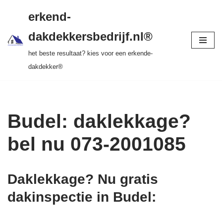
gratis dakinspectie > vrijblijvende offerte >
erkend-
tot 20 jr garantie > SKEV erkend
Ga
dakdekkersbedrijf.nl®
naar
het beste resultaat? kies voor een erkende-
de
dakdekker®
inhoud
Budel: daklekkage?
bel nu 073-2001085
Daklekkage? Nu gratis
dakinspectie in Budel
: