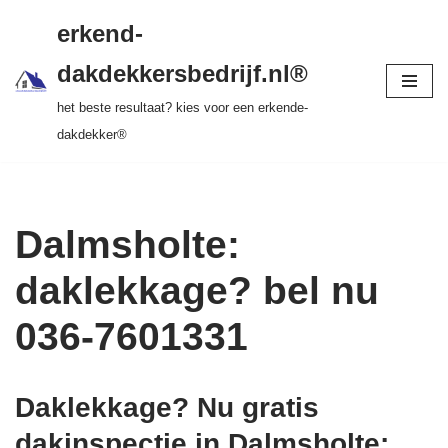
gratis dakinspectie > vrijblijvende offerte >
erkend-
tot 20 jr garantie > SKEV erkend
Ga
dakdekkersbedrijf.nl®
naar
het beste resultaat? kies voor een erkende-
de
dakdekker®
inhoud
Dalmsholte:
daklekkage? bel nu
036-7601331
Daklekkage? Nu gratis
dakinspectie in Dalmsholte
: