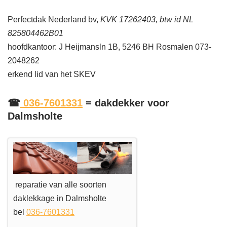
Perfectdak Nederland bv,
KVK 17262403, btw id NL
825804462B01
hoofdkantoor: J Heijmansln 1B, 5246 BH Rosmalen 073-
2048262
erkend lid van het SKEV
☎
036-7601331
= dakdekker voor
Dalmsholte
reparatie van alle soorten
daklekkage in Dalmsholte
bel
036-7601331