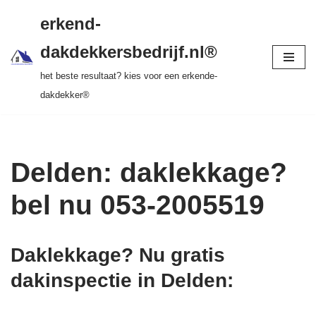
gratis dakinspectie > vrijblijvende offerte >
erkend-
tot 20 jr garantie > SKEV erkend
Ga
dakdekkersbedrijf.nl®
naar
het beste resultaat? kies voor een erkende-
de
dakdekker®
inhoud
Delden: daklekkage?
bel nu 053-2005519
Daklekkage? Nu gratis
dakinspectie in Delden
: