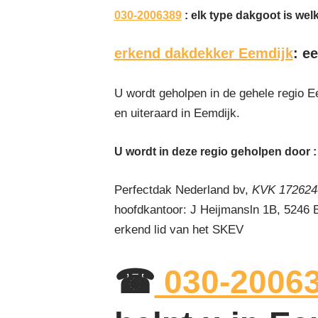
030-2006389
: elk type dakgoot is welk
erkend dakdekker Eemdijk
: e
U wordt geholpen in de gehele regio E
en uiteraard in Eemdijk.
U wordt in deze regio geholpen door :
Perfectdak Nederland bv,
KVK 1726240
hoofdkantoor: J Heijmansln 1B, 5246
erkend lid van het SKEV
☎
030-2006