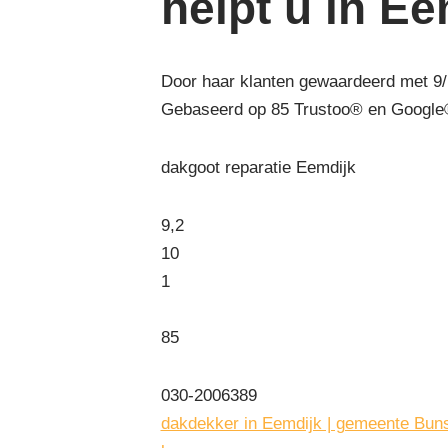
helpt u in Ee
Door haar klanten gewaardeerd met 9/
Gebaseerd op
85
Trustoo® en Google®
dakgoot reparatie Eemdijk
9,2
10
1
85
030-2006389
dakdekker in Eemdijk | gemeente Bun