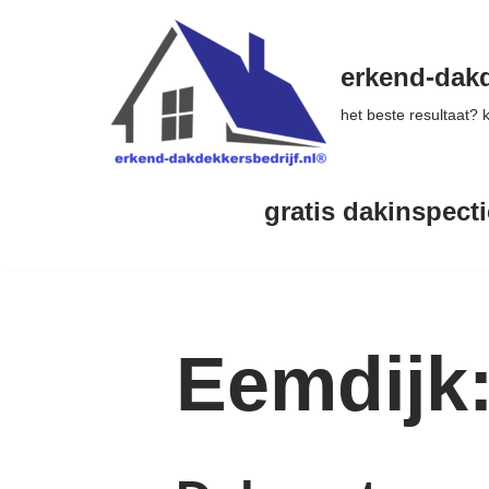
Ga
erkend-dakd
naar
het beste resultaat?
de
inhoud
gratis dakinspecti
Eemdijk: