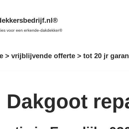
ekkersbedrijf.nl®
 kies voor een erkende-dakdekker®
e > vrijblijvende offerte > tot 20 jr gar
 Dakgoot repa