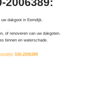
0-2006389
:
t uw dakgoot in Eemdijk.
en, of renoveren van uw dakgoten.
ges binnen en waterschade.
Eemdijk
:
030-2006389