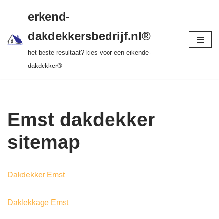
gratis dakinspectie > vrijblijvende offerte >
erkend-
tot 20 jr garantie > SKEV erkend
Ga
dakdekkersbedrijf.nl®
naar
het beste resultaat? kies voor een erkende-
de
dakdekker®
inhoud
Emst dakdekker
sitemap
Dakdekker Emst
Daklekkage Emst