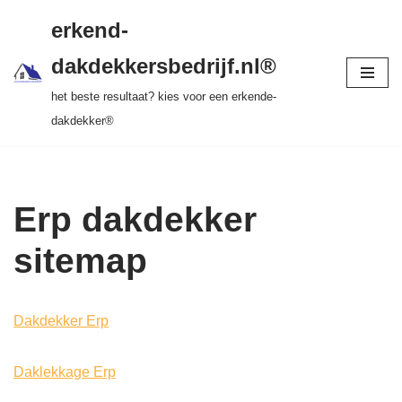
gratis dakinspectie > vrijblijvende offerte >
erkend-
tot 20 jr garantie > SKEV erkend
Ga
dakdekkersbedrijf.nl®
naar
het beste resultaat? kies voor een erkende-
de
dakdekker®
inhoud
Erp dakdekker
sitemap
Dakdekker Erp
Daklekkage Erp