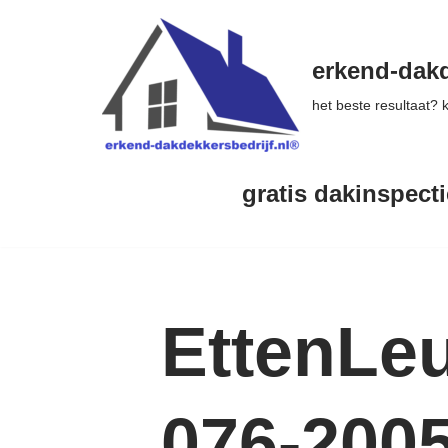
Ga
erkend-dakd
naar
het beste resultaat?
de
inhoud
gratis dakinspecti
EttenLeu
076-200