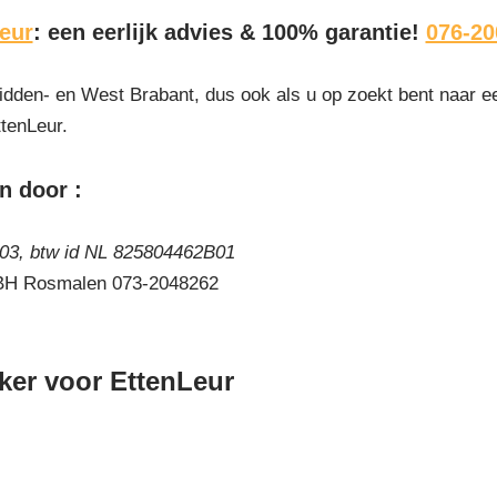
eur
: een eerlijk advies & 100% garantie!
076-20
idden- en West Brabant, dus ook als u op zoekt bent naar ee
ttenLeur.
n door :
3, btw id NL 825804462B01
 BH Rosmalen 073-2048262
er voor EttenLeur