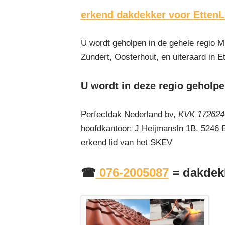
erkend dakdekker voor EttenL
U wordt geholpen in de gehele regio M
Zundert, Oosterhout, en uiteraard in E
U wordt in deze regio geholpe
Perfectdak Nederland bv,
KVK 1726240
hoofdkantoor: J Heijmansln 1B, 5246
erkend lid van het SKEV
☎
076-2005087
= dakdekk