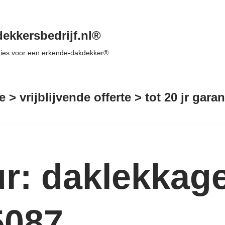
ekkersbedrijf.nl®
 kies voor een erkende-dakdekker®
e > vrijblijvende offerte > tot 20 jr gar
r: daklekkage
5087