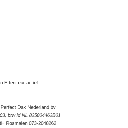
n EttenLeur actief
 Perfect Dak Nederland bv
3, btw id NL 825804462B01
 BH Rosmalen 073-2048262