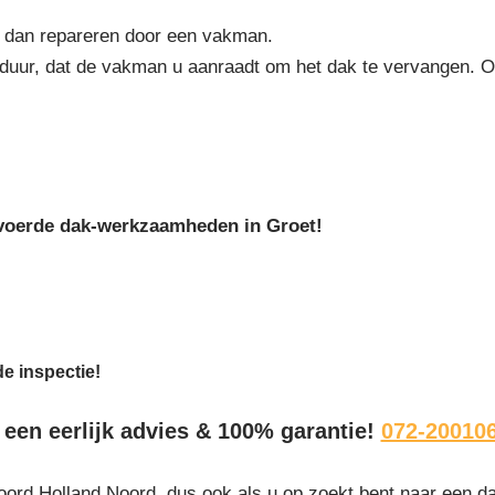
e dan repareren door een vakman.
 duur, dat de vakman u aanraadt om het dak te vervangen. 
gevoerde dak-werkzaamheden in Groet!
de inspectie!
: een eerlijk advies & 100% garantie!
072-20010
oord Holland Noord, dus ook als u op zoekt bent naar een d