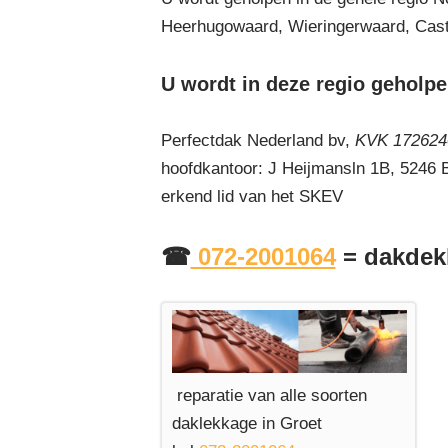
Heerhugowaard, Wieringerwaard, Castr
U wordt in deze regio geholpe
Perfectdak Nederland bv,
KVK 1726240
hoofdkantoor: J Heijmansln 1B, 5246
erkend lid van het SKEV
☎
072-2001064
= dakdekk
reparatie van alle soorten
daklekkage in Groet