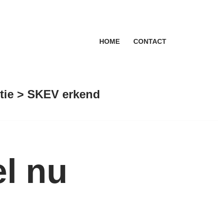
HOME
CONTACT
antie > SKEV erkend
l nu