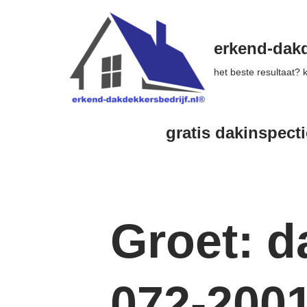
Ga
erkend-dakd
naar
het beste resultaat?
de
inhoud
gratis dakinspecti
Groet: d
072-200