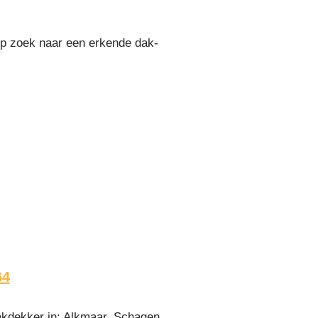
Op zoek naar een erkende dak-
64
akdekker in: Alkmaar, Schagen,