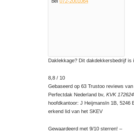
bel
072-2001064
Daklekkage? Dit dakdekkersbedrijf is i
8,8 / 10
Gebaseerd op 63 Trustoo reviews van
Perfectdak Nederland bv,
KVK 1726240
hoofdkantoor: J Heijmansln 1B, 5246
erkend lid van het SKEV
Gewaardeerd met 9/10 sterren! –