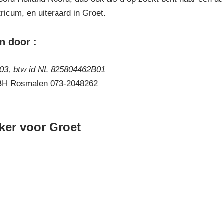
icum, en uiteraard in Groet.
n door :
3, btw id NL 825804462B01
 BH Rosmalen 073-2048262
er voor Groet