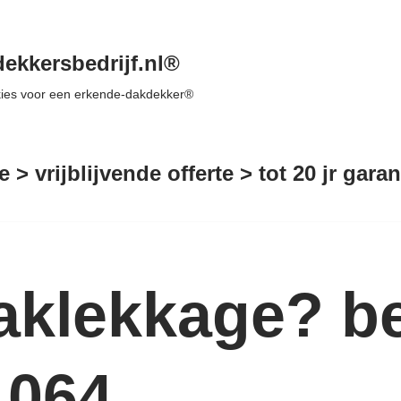
ekkersbedrijf.nl®
 kies voor een erkende-dakdekker®
e > vrijblijvende offerte > tot 20 jr gar
aklekkage? be
1064