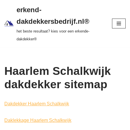
gratis dakinspectie > vrijblijvende offerte >
erkend-
tot 20 jr garantie > SKEV erkend
Ga
dakdekkersbedrijf.nl®
naar
het beste resultaat? kies voor een erkende-
de
dakdekker®
inhoud
Haarlem Schalkwijk
dakdekker sitemap
Dakdekker Haarlem Schalkwijk
Daklekkage Haarlem Schalkwijk