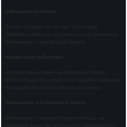
Dakreparatie in Heesch
Schade of lekkage aan uw dak? Onze ervaren
dakdekkers hebben uw dak binnen no-time gerepareerd.
Dakreparatie is mogelijk bij elk type dak.
Nieuwe daken in Bernheze
Compleet nieuwe daken van dakpannen, bitumen,
EPDM, shingles of kunststof. Onze dakdekkers adviseren
u graag over de verschillende voor- en nadelen.
Dakrenovatie & Dakisolatie in Heesch
Dakrenovatie is het grootschalige onderhoud van
verouderde daken. We vervangen de dakbedekking en