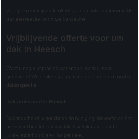
Vraag een vrijblijvende offerte aan en ontvang
binnen 48
uur
een reactie van onze dakdekker.
Vrijblijvende offerte voor uw
dak in Heesch
Weet u nog niet precies wat er aan uw dak moet
gebeuren? Wij denken graag met u mee met onze
gratis
dakinspectie.
Dakonderhoud in Heesch
Dakonderhoud is gericht op de reiniging, inspectie en het
preventief herstel van uw dak. Uw dak gaat door het
juiste onderhoud jaren langer mee.