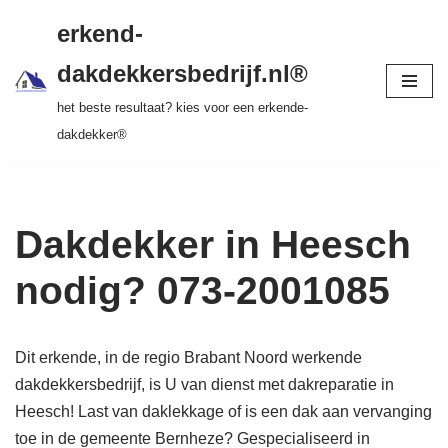
gratis dakinspectie > vrijblijvende offerte >
erkend-
tot 20 jr garantie > SKEV erkend
Ga
dakdekkersbedrijf.nl®
naar
het beste resultaat? kies voor een erkende-
de
dakdekker®
inhoud
Dakdekker in Heesch
nodig? 073-2001085
Dit erkende, in de regio Brabant Noord werkende
dakdekkersbedrijf, is U van dienst met dakreparatie in
Heesch! Last van daklekkage of is een dak aan vervanging
toe in de gemeente Bernheze? Gespecialiseerd in