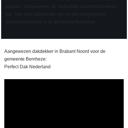
passen , desgewenst, de modernste isolatietechnieken
toe. Ook voor dakisolatie zijn wij het aangewezen
dakdekkersbedrijf in de gemeente Bernheze
Aangewezen dakdekker in Brabant Noord voor de
gemeente Bernheze:
Perfect Dak Nederland