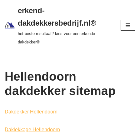
gratis dakinspectie > vrijblijvende offerte >
erkend-
tot 20 jr garantie > SKEV erkend
Ga
dakdekkersbedrijf.nl®
naar
het beste resultaat? kies voor een erkende-
de
dakdekker®
inhoud
Hellendoorn
dakdekker sitemap
Dakdekker Hellendoorn
Daklekkage Hellendoorn