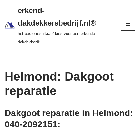
gratis dakinspectie > vrijblijvende offerte >
erkend-
tot 20 jr garantie > SKEV erkend
Ga
dakdekkersbedrijf.nl®
naar
het beste resultaat? kies voor een erkende-
de
dakdekker®
inhoud
Helmond: Dakgoot
reparatie
Dakgoot reparatie in Helmond:
040-2092151
: