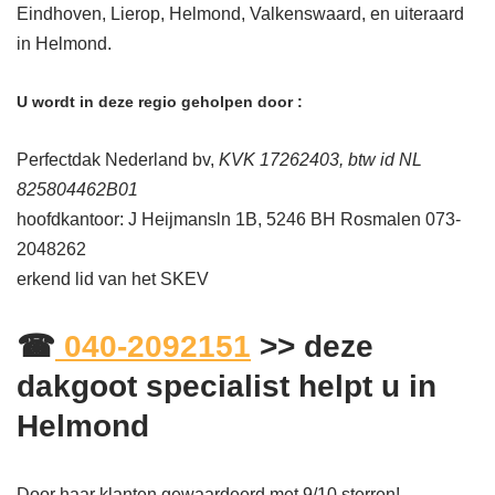
Eindhoven, Lierop, Helmond, Valkenswaard, en uiteraard
in Helmond.
U wordt in deze regio geholpen door :
Perfectdak Nederland bv,
KVK 17262403, btw id NL
825804462B01
hoofdkantoor: J Heijmansln 1B, 5246 BH Rosmalen 073-
2048262
erkend lid van het SKEV
☎
040-2092151
>> deze
dakgoot specialist helpt u in
Helmond
Door haar klanten gewaardeerd met 9/10 sterren! –