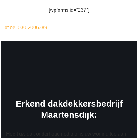
[wpforms id=”237″]
of bel 030-2006389
Erkend dakdekkersbedrijf
Maartensdijk:
Heeft uw dak onderhoud nodig of is uw woning toe aan