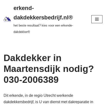
gratis dakinspectie > vrijblijvende offerte >
erkend-
tot 20 jr garantie > SKEV erkend
Ga
dakdekkersbedrijf.nl®
naar
het beste resultaat? kies voor een erkende-
de
dakdekker®
inhoud
Dakdekker in
Maartensdijk nodig?
030-2006389
Dit erkende, in de regio Utrecht werkende
dakdekkersbedrijf, is U van dienst met dakreparatie in