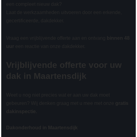
een compleet nieuw dak?
Laat de werkzaamheden uitvoeren door een erkende,
gecertificeerde, dakdekker.
Vraag een vrijblijvende offerte aan en ontvang
binnen 48
uur
een reactie van onze dakdekker.
Vrijblijvende offerte voor uw
dak in Maartensdijk
Weet u nog niet precies wat er aan uw dak moet
gebeuren? Wij denken graag met u mee met onze
gratis
dakinspectie.
Dakonderhoud in Maartensdijk