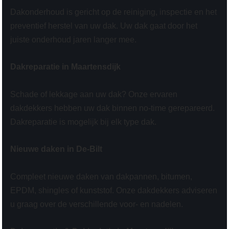
Dakonderhoud is gericht op de reiniging, inspectie en het
preventief herstel van uw dak. Uw dak gaat door het
juiste onderhoud jaren langer mee.
Dakreparatie in Maartensdijk
Schade of lekkage aan uw dak? Onze ervaren
dakdekkers hebben uw dak binnen no-time gerepareerd.
Dakreparatie is mogelijk bij elk type dak.
Nieuwe daken in De-Bilt
Compleet nieuwe daken van dakpannen, bitumen,
EPDM, shingles of kunststof. Onze dakdekkers adviseren
u graag over de verschillende voor- en nadelen.