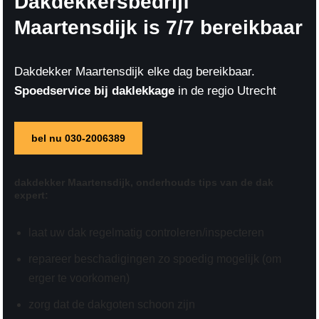
Dakdekkersbedrijf
Maartensdijk is 7/7 bereikbaar
Dakdekker Maartensdijk elke dag bereikbaar.
Spoedservice bij daklekkage
in de regio Utrecht
bel nu 030-2006389
dakdekker Maartensdijk,
onderhouds tips
van de dak
expert:
laat uw dak regelmatig controleren/inspecteren
repareer beschadigingen zo spoedig mogelijk (om
erger te voorkomen)
zorg dat de dakgoten schoon zijn