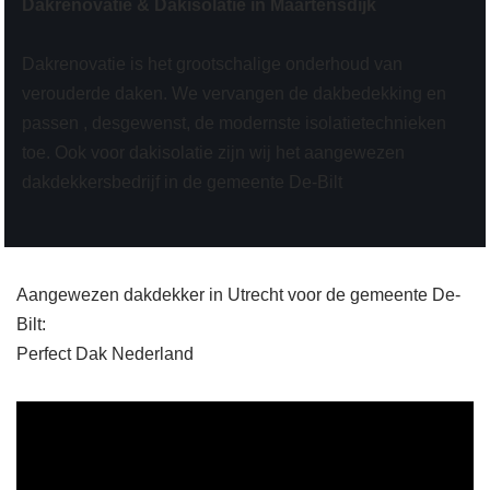
Dakrenovatie & Dakisolatie in Maartensdijk
Dakrenovatie is het grootschalige onderhoud van
verouderde daken. We vervangen de dakbedekking en
passen , desgewenst, de modernste isolatietechnieken
toe. Ook voor dakisolatie zijn wij het aangewezen
dakdekkersbedrijf in de gemeente De-Bilt
Aangewezen dakdekker in Utrecht voor de gemeente De-
Bilt:
Perfect Dak Nederland