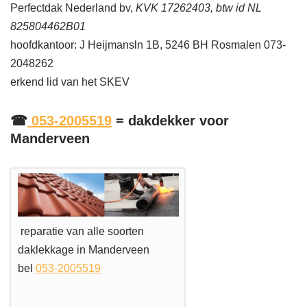
Perfectdak Nederland bv,
KVK 17262403, btw id NL
825804462B01
hoofdkantoor: J Heijmansln 1B, 5246 BH Rosmalen 073-
2048262
erkend lid van het SKEV
☎
053-2005519
= dakdekker voor
Manderveen
reparatie van alle soorten
daklekkage in Manderveen
bel
053-2005519