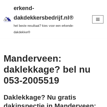
gratis dakinspectie > vrijblijvende offerte >
erkend-
tot 20 jr garantie > SKEV erkend
Ga
dakdekkersbedrijf.nl®
naar
het beste resultaat? kies voor een erkende-
de
dakdekker®
inhoud
Manderveen:
daklekkage? bel nu
053-2005519
Daklekkage? Nu gratis
dakinspectie in Manderveen
: