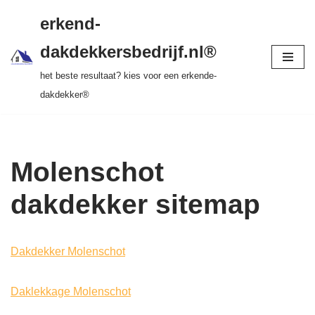
gratis dakinspectie > vrijblijvende offerte >
erkend-
tot 20 jr garantie > SKEV erkend
Ga
dakdekkersbedrijf.nl®
naar
het beste resultaat? kies voor een erkende-
de
dakdekker®
inhoud
Molenschot
dakdekker sitemap
Dakdekker Molenschot
Daklekkage Molenschot