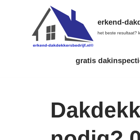
Ga
erkend-dakd
naar
het beste resultaat?
de
inhoud
gratis dakinspecti
Dakdekk
nodig? 