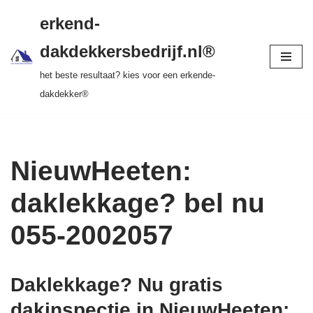
gratis dakinspectie > vrijblijvende offerte >
erkend-
tot 20 jr garantie > SKEV erkend
Ga
dakdekkersbedrijf.nl®
naar
het beste resultaat? kies voor een erkende-
de
dakdekker®
inhoud
NieuwHeeten:
daklekkage? bel nu
055-2002057
Daklekkage? Nu gratis
dakinspectie in NieuwHeeten
: