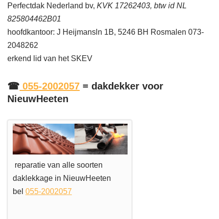
Perfectdak Nederland bv,
KVK 17262403, btw id NL
825804462B01
hoofdkantoor: J Heijmansln 1B, 5246 BH Rosmalen 073-
2048262
erkend lid van het SKEV
☎
055-2002057
= dakdekker voor
NieuwHeeten
reparatie van alle soorten
daklekkage in NieuwHeeten
bel
055-2002057