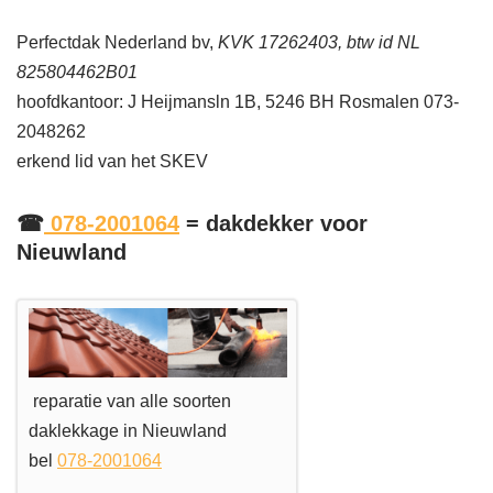
Perfectdak Nederland bv,
KVK 17262403, btw id NL
825804462B01
hoofdkantoor: J Heijmansln 1B, 5246 BH Rosmalen 073-
2048262
erkend lid van het SKEV
☎
078-2001064
= dakdekker voor
Nieuwland
reparatie van alle soorten
daklekkage in Nieuwland
bel
078-2001064