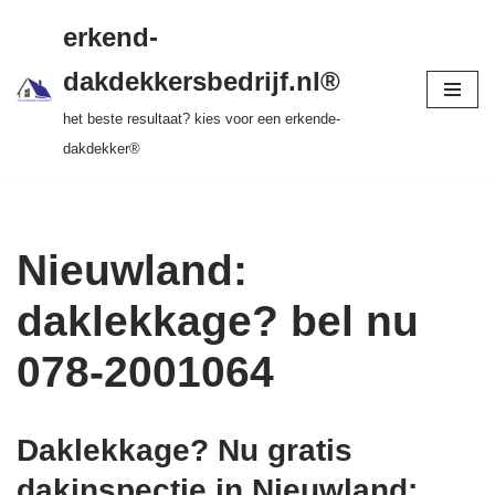
gratis dakinspectie > vrijblijvende offerte >
erkend-
tot 20 jr garantie > SKEV erkend
Ga
dakdekkersbedrijf.nl®
naar
het beste resultaat? kies voor een erkende-
de
dakdekker®
inhoud
Nieuwland:
daklekkage? bel nu
078-2001064
Daklekkage? Nu gratis
dakinspectie in Nieuwland
: