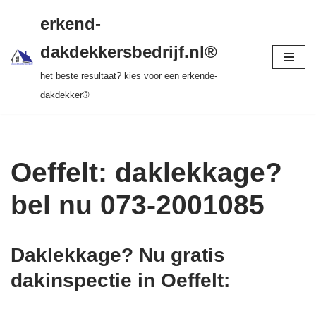
gratis dakinspectie > vrijblijvende offerte >
erkend-
tot 20 jr garantie > SKEV erkend
Ga
dakdekkersbedrijf.nl®
naar
het beste resultaat? kies voor een erkende-
de
dakdekker®
inhoud
Oeffelt: daklekkage?
bel nu 073-2001085
Daklekkage? Nu gratis
dakinspectie in Oeffelt
: