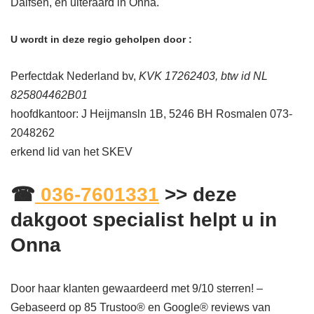
Dalfsen, en uiteraard in Onna.
U wordt in deze regio geholpen door :
Perfectdak Nederland bv,
KVK 17262403, btw id NL
825804462B01
hoofdkantoor: J Heijmansln 1B, 5246 BH Rosmalen 073-
2048262
erkend lid van het SKEV
☎
036-7601331
>> deze
dakgoot specialist helpt u in
Onna
Door haar klanten gewaardeerd met 9/10 sterren! –
Gebaseerd op
85
Trustoo® en Google® reviews van