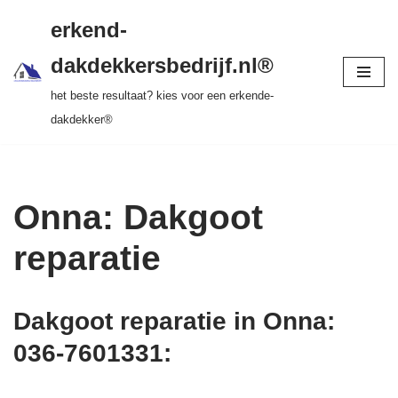
gratis dakinspectie > vrijblijvende offerte >
erkend-
tot 20 jr garantie > SKEV erkend
Ga
dakdekkersbedrijf.nl®
naar
het beste resultaat? kies voor een erkende-
de
dakdekker®
inhoud
Onna: Dakgoot
reparatie
Dakgoot reparatie in Onna:
036-7601331
: