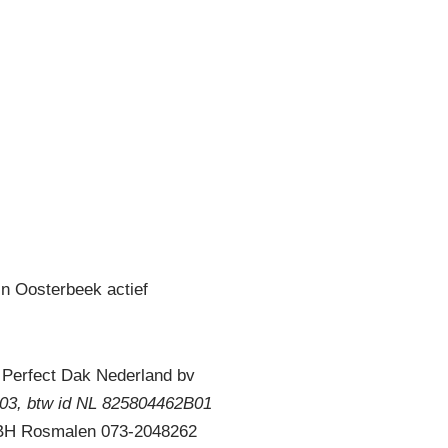
in Oosterbeek actief
 Perfect Dak Nederland bv
3, btw id NL 825804462B01
 BH Rosmalen 073-2048262