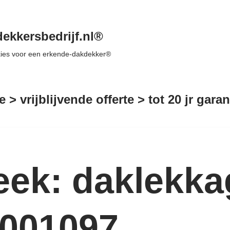
ekkersbedrijf.nl®
 kies voor een erkende-dakdekker®
e > vrijblijvende offerte > tot 20 jr gar
ek: daklekka
2001097