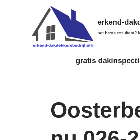
Ga
erkend-dakd
naar
het beste resultaat?
de
inhoud
gratis dakinspecti
Oosterbe
nu 026-