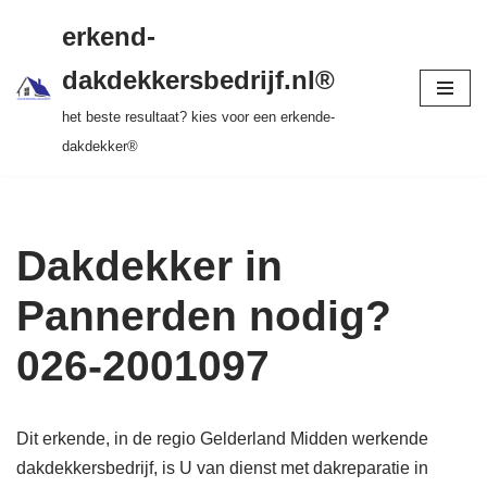
gratis dakinspectie > vrijblijvende offerte >
erkend-
tot 20 jr garantie > SKEV erkend
Ga
dakdekkersbedrijf.nl®
naar
het beste resultaat? kies voor een erkende-
de
dakdekker®
inhoud
Dakdekker in
Pannerden nodig?
026-2001097
Dit erkende, in de regio Gelderland Midden werkende
dakdekkersbedrijf, is U van dienst met dakreparatie in