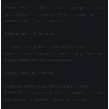
Dakonderhoud is gericht op de reiniging, inspectie en het
preventief herstel van uw dak. Uw dak gaat door het
juiste onderhoud jaren langer mee.
Dakreparatie in Pannerden
Schade of lekkage aan uw dak? Onze ervaren
dakdekkers hebben uw dak binnen no-time gerepareerd.
Dakreparatie is mogelijk bij elk type dak.
Nieuwe daken in Zevenaar
Compleet nieuwe daken van dakpannen, bitumen,
EPDM, shingles of kunststof. Onze dakdekkers adviseren
u graag over de verschillende voor- en nadelen.