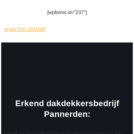
[wpforms id=”237″]
of bel 026-2001097
Erkend dakdekkersbedrijf
Pannerden:
Heeft uw dak onderhoud nodig of is uw woning toe aan