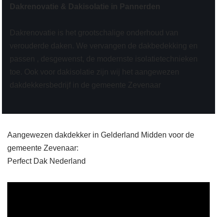
Dakrenovatie & Dakisolatie in Pannerden
Dakrenovatie is het grootschalige onderhoud van
verouderde daken. We vervangen de dakbedekking en
passen , desgewenst, de modernste isolatietechnieken
toe. Ook voor dakisolatie zijn wij het aangewezen
dakdekkersbedrijf in de gemeente Zevenaar
Aangewezen dakdekker in Gelderland Midden voor de
gemeente Zevenaar:
Perfect Dak Nederland