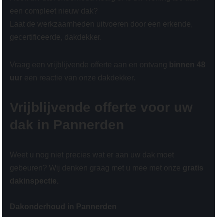
een compleet nieuw dak?
Laat de werkzaamheden uitvoeren door een erkende,
gecertificeerde, dakdekker.
Vraag een vrijblijvende offerte aan en ontvang
binnen 48
uur
een reactie van onze dakdekker.
Vrijblijvende offerte voor uw
dak in Pannerden
Weet u nog niet precies wat er aan uw dak moet
gebeuren? Wij denken graag met u mee met onze
gratis
dakinspectie.
Dakonderhoud in Pannerden