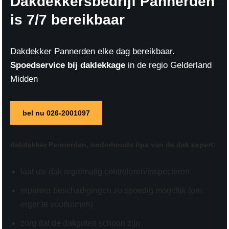
Dakdekkersbedrijf Pannerden
is 7/7 bereikbaar
Dakdekker Pannerden elke dag bereikbaar.
Spoedservice bij daklekkage
in de regio Gelderland
Midden
bel nu 026-2001097
dakdekker Pannerden,
onderhouds tips
van de dak expert:
laat uw dak regelmatig controleren/inspecteren
repareer beschadigingen zo spoedig mogelijk (om
erger te voorkomen)
zorg dat de dakgoten schoon zijn