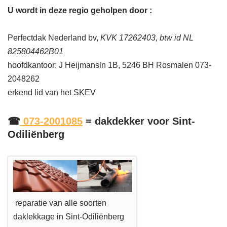
U wordt in deze regio geholpen door :
Perfectdak Nederland bv,
KVK 17262403, btw id NL
825804462B01
hoofdkantoor: J Heijmansln 1B, 5246 BH Rosmalen 073-
2048262
erkend lid van het SKEV
☎
073-2001085
= dakdekker voor Sint-
Odiliënberg
reparatie van alle soorten
daklekkage in Sint-Odiliënberg