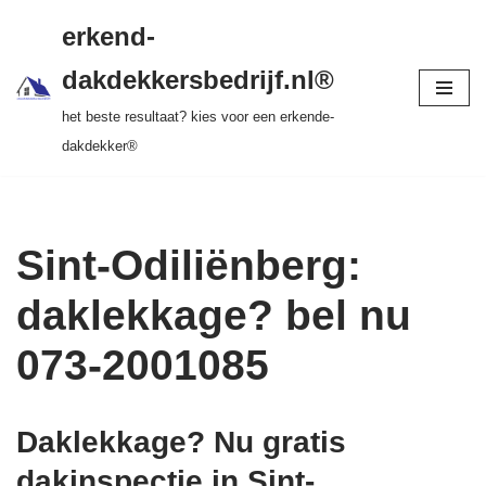
gratis dakinspectie > vrijblijvende offerte >
erkend-
tot 20 jr garantie > SKEV erkend
Ga
dakdekkersbedrijf.nl®
naar
het beste resultaat? kies voor een erkende-
de
dakdekker®
inhoud
Sint-Odiliënberg:
daklekkage? bel nu
073-2001085
Daklekkage? Nu gratis
dakinspectie in Sint-