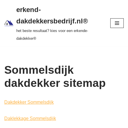
gratis dakinspectie > vrijblijvende offerte >
erkend-
tot 20 jr garantie > SKEV erkend
Ga
dakdekkersbedrijf.nl®
naar
het beste resultaat? kies voor een erkende-
de
dakdekker®
inhoud
Sommelsdijk
dakdekker sitemap
Dakdekker Sommelsdijk
Daklekkage Sommelsdijk