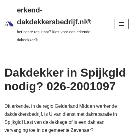
gratis dakinspectie > vrijblijvende offerte >
erkend-
tot 20 jr garantie > SKEV erkend
Ga
dakdekkersbedrijf.nl®
naar
het beste resultaat? kies voor een erkende-
de
dakdekker®
inhoud
Dakdekker in Spijkgld
nodig? 026-2001097
Dit erkende, in de regio Gelderland Midden werkende
dakdekkersbedrijf, is U van dienst met dakreparatie in
Spijkgld! Last van daklekkage of is een dak aan
vervanging toe in de gemeente Zevenaar?