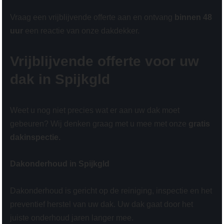
Vraag een vrijblijvende offerte aan en ontvang
binnen 48
uur
een reactie van onze dakdekker.
Vrijblijvende offerte voor uw
dak in Spijkgld
Weet u nog niet precies wat er aan uw dak moet
gebeuren? Wij denken graag met u mee met onze
gratis
dakinspectie.
Dakonderhoud in Spijkgld
Dakonderhoud is gericht op de reiniging, inspectie en het
preventief herstel van uw dak. Uw dak gaat door het
juiste onderhoud jaren langer mee.