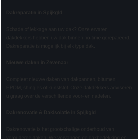
Dakreparatie in Spijkgld
Schade of lekkage aan uw dak? Onze ervaren
dakdekkers hebben uw dak binnen no-time gerepareerd.
Dakreparatie is mogelijk bij elk type dak.
Nieuwe daken in Zevenaar
Compleet nieuwe daken van dakpannen, bitumen,
EPDM, shingles of kunststof. Onze dakdekkers adviseren
u graag over de verschillende voor- en nadelen.
Dakrenovatie & Dakisolatie in Spijkgld
Dakrenovatie is het grootschalige onderhoud van
verouderde daken. We vervangen de dakbedekking en