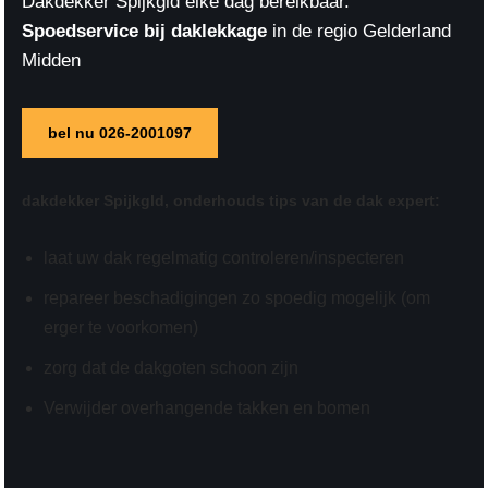
Dakdekker Spijkgld elke dag bereikbaar.
Spoedservice bij daklekkage
in de regio Gelderland
Midden
bel nu 026-2001097
dakdekker Spijkgld,
onderhouds tips
van de dak expert:
laat uw dak regelmatig controleren/inspecteren
repareer beschadigingen zo spoedig mogelijk (om
erger te voorkomen)
zorg dat de dakgoten schoon zijn
Verwijder overhangende takken en bomen