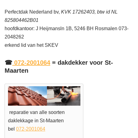
Perfectdak Nederland bv,
KVK 17262403, btw id NL
825804462B01
hoofdkantoor: J Heijmansln 1B, 5246 BH Rosmalen 073-
2048262
erkend lid van het SKEV
☎
072-2001064
= dakdekker voor St-
Maarten
reparatie van alle soorten
daklekkage in St-Maarten
bel
072-2001064