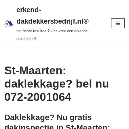
gratis dakinspectie > vrijblijvende offerte >
erkend-
tot 20 jr garantie > SKEV erkend
Ga
dakdekkersbedrijf.nl®
naar
het beste resultaat? kies voor een erkende-
de
dakdekker®
inhoud
St-Maarten:
daklekkage? bel nu
072-2001064
Daklekkage? Nu gratis
dakinspectie in St-Maarten
: