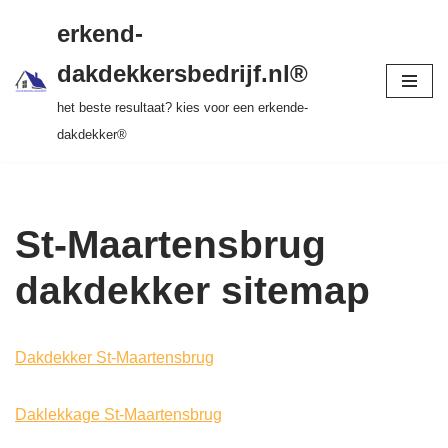
gratis dakinspectie > vrijblijvende offerte >
erkend-
tot 20 jr garantie > SKEV erkend
Ga
dakdekkersbedrijf.nl®
naar
het beste resultaat? kies voor een erkende-
de
dakdekker®
inhoud
St-Maartensbrug
dakdekker sitemap
Dakdekker St-Maartensbrug
Daklekkage St-Maartensbrug