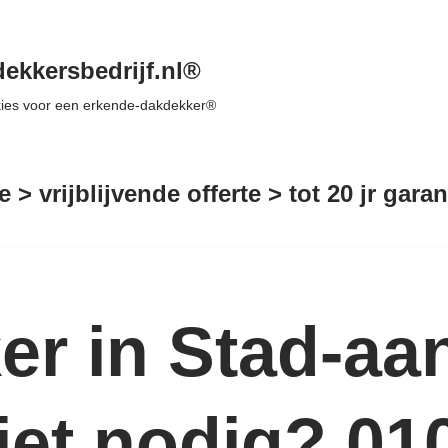
ekkersbedrijf.nl®
 kies voor een erkende-dakdekker®
e > vrijblijvende offerte > tot 20 jr gar
r in Stad-aan
iet nodig? 01