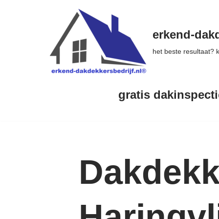
Ga
erkend-dakd
naar
het beste resultaat?
de
inhoud
gratis dakinspecti
Dakdekke
Haringvl