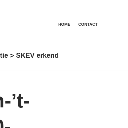
HOME
CONTACT
antie > SKEV erkend
-’t-
0-