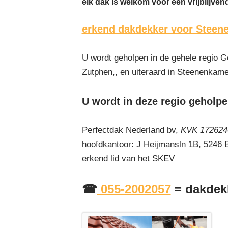
elk dak is welkom voor een vrijblijven
erkend dakdekker voor Steen
U wordt geholpen in de gehele regio G
Zutphen,, en uiteraard in Steenenkame
U wordt in deze regio geholpe
Perfectdak Nederland bv,
KVK 1726240
hoofdkantoor: J Heijmansln 1B, 5246
erkend lid van het SKEV
☎
055-2002057
= dakdek