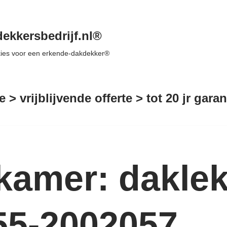
ekkersbedrijf.nl®
 kies voor een erkende-dakdekker®
e > vrijblijvende offerte > tot 20 jr gar
kamer: dakle
55-2002057