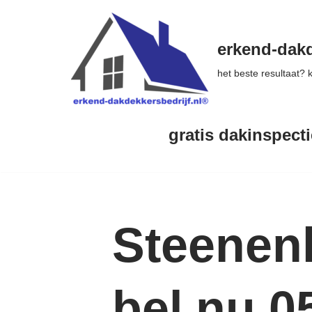
Ga
erkend-dakd
naar
het beste resultaat?
de
inhoud
gratis dakinspecti
Steenen
bel nu 0