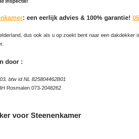
de inspectie!
enkamer
: een eerlijk advies & 100% garantie!
05
elderland, dus ook als u op zoekt bent naar een dakdekker i
r.
n door :
3, btw id NL 825804462B01
 BH Rosmalen 073-2048262
ker voor Steenenkamer