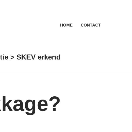
HOME
CONTACT
antie > SKEV erkend
kkage?