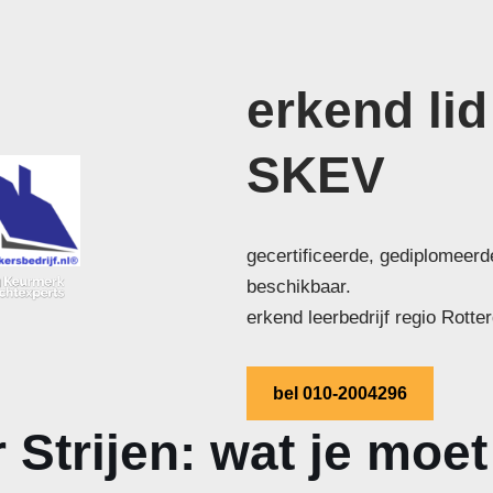
erkend lid
SKEV
gecertificeerde, gediplomeerd
beschikbaar.
erkend leerbedrijf regio Rott
bel 010-2004296
Strijen: wat je moe