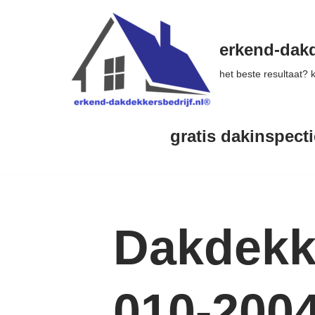
Ga
erkend-dakd
naar
het beste resultaat?
de
inhoud
gratis dakinspecti
Dakdekke
010-200