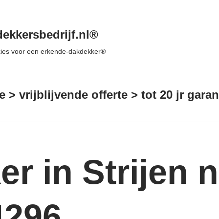
ekkersbedrijf.nl®
 kies voor een erkende-dakdekker®
e > vrijblijvende offerte > tot 20 jr gar
r in Strijen 
4296