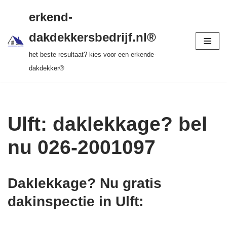
gratis dakinspectie > vrijblijvende offerte >
erkend-
tot 20 jr garantie > SKEV erkend
Ga
dakdekkersbedrijf.nl®
naar
het beste resultaat? kies voor een erkende-
de
dakdekker®
inhoud
Ulft: daklekkage? bel
nu 026-2001097
Daklekkage? Nu gratis
dakinspectie in Ulft
: