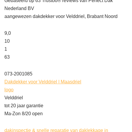
Gebaseerd op
63
Trustoo® reviews van Perfect Dak
Nederland BV
aangewezen dakdekker voor Velddriel, Brabant Noord
9,0
10
1
63
073-2001085
Dakdekker voor Velddriel | Maasdriel
logo
Velddriel
tot 20 jaar garantie
Ma-Zon 8/20 open
dakinspectie & snelle reparatie van daklekkage in