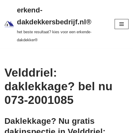
gratis dakinspectie > vrijblijvende offerte >
erkend-
tot 20 jr garantie > SKEV erkend
Ga
dakdekkersbedrijf.nl®
naar
het beste resultaat? kies voor een erkende-
de
dakdekker®
inhoud
Velddriel:
daklekkage? bel nu
073-2001085
Daklekkage? Nu gratis
dakinspectie in Velddriel
: