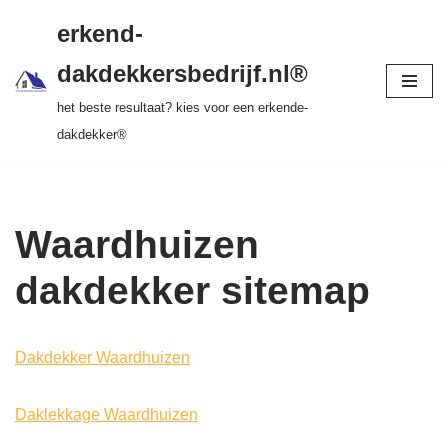
gratis dakinspectie > vrijblijvende offerte >
erkend-
tot 20 jr garantie > SKEV erkend
Ga
dakdekkersbedrijf.nl®
naar
het beste resultaat? kies voor een erkende-
de
dakdekker®
inhoud
Waardhuizen
dakdekker sitemap
Dakdekker Waardhuizen
Daklekkage Waardhuizen