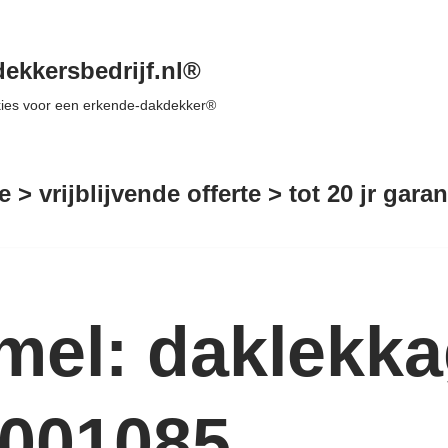
ekkersbedrijf.nl®
 kies voor een erkende-dakdekker®
e > vrijblijvende offerte > tot 20 jr gar
mel: daklekka
2001085