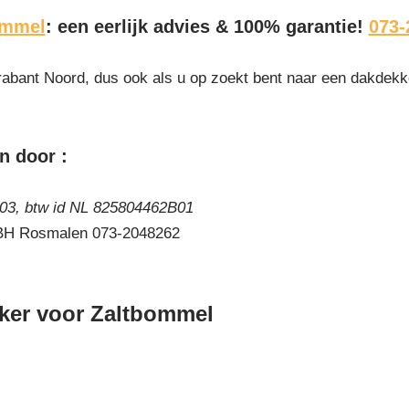
ommel
: een eerlijk advies & 100% garantie!
073-
abant Noord, dus ook als u op zoekt bent naar een dakdekker
n door :
3, btw id NL 825804462B01
 BH Rosmalen 073-2048262
ker voor Zaltbommel