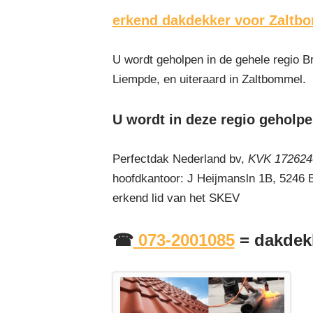
erkend dakdekker voor Zaltb
U wordt geholpen in de gehele regio Br
Liempde, en uiteraard in Zaltbommel.
U wordt in deze regio geholpe
Perfectdak Nederland bv,
KVK 1726240
hoofdkantoor: J Heijmansln 1B, 5246
erkend lid van het SKEV
☎
073-2001085
= dakdek