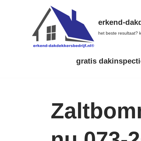
Ga
erkend-dakd
naar
het beste resultaat?
de
inhoud
gratis dakinspecti
Zaltbom
nu 073-