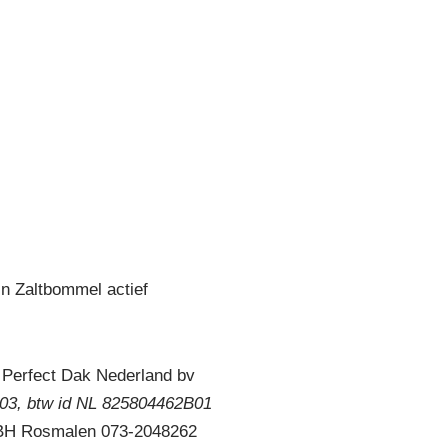
in Zaltbommel actief
 Perfect Dak Nederland bv
3, btw id NL 825804462B01
 BH Rosmalen 073-2048262