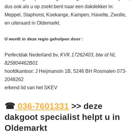
dus ook als u op zoekt bent naar een dakdekker in:
Meppel, Staphorst, Koekange, Kampen, Havelte, Zwolle,
en uiteraard in Oldemarkt.
U wordt in deze regio geholpen door :
Perfectdak Nederland bv,
KVK 17262403, btw id NL
825804462B01
hoofdkantoor: J Heijmansln 1B, 5246 BH Rosmalen 073-
2048262
erkend lid van het SKEV
☎
036-7601331
>> deze
dakgoot specialist helpt u in
Oldemarkt