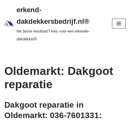
gratis dakinspectie > vrijblijvende offerte >
erkend-
tot 20 jr garantie > SKEV erkend
Ga
dakdekkersbedrijf.nl®
naar
het beste resultaat? kies voor een erkende-
de
dakdekker®
inhoud
Oldemarkt: Dakgoot
reparatie
Dakgoot reparatie in
Oldemarkt: 036-7601331
: